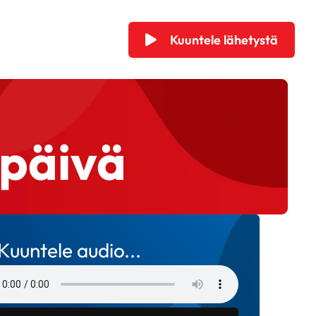
Kuuntele lähetystä
npäivä
Kuuntele audio...