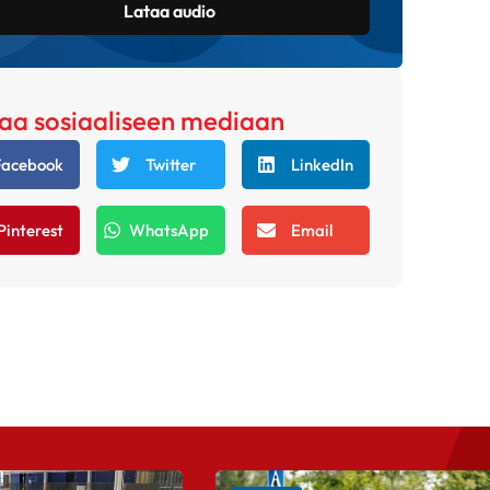
Lataa audio
aa sosiaaliseen mediaan
Facebook
Twitter
LinkedIn
Pinterest
WhatsApp
Email