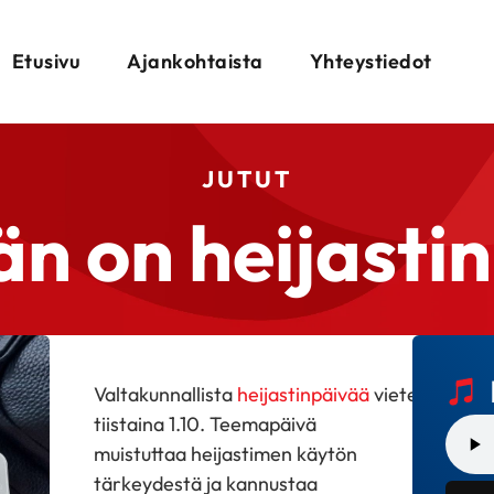
Etusivu
Ajankohtaista
Yhteystiedot
JUTUT
n on heijasti
Valtakunnallista
heijastinpäivää
vietetään
tiistaina 1.10. Teemapäivä
muistuttaa heijastimen käytön
tärkeydestä ja kannustaa