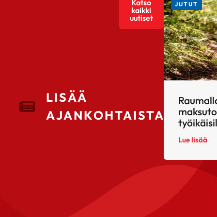
Katso
JUTUT
kaikki
uutiset
LISÄÄ
Raumall
maksuto
AJANKOHTAISTA
työikäisi
Lue lisää