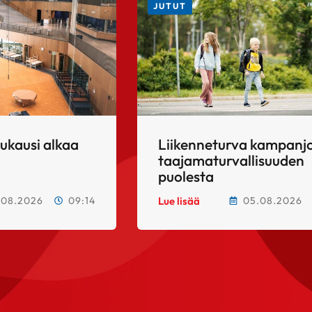
JUTUT
kukausi alkaa
Liikenneturva kampanjo
taajamaturvallisuuden
puolesta
.08.2026
09:14
05.08.2026
Lue lisää