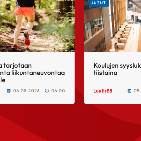
JUTUT
a tarjotaan
Koulujen syyslu
nta liikuntaneuvontaa
tiistaina
lle
06.08.2026
06:00
05
Lue lisää