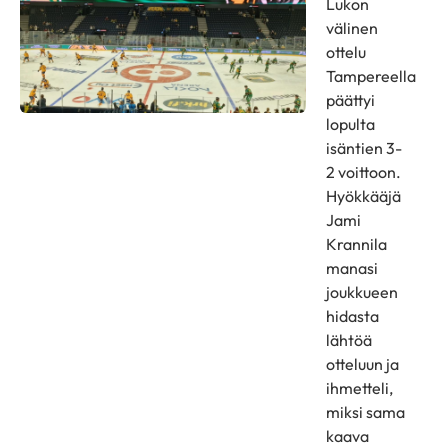
Lukon
välinen
ottelu
Tampereella
päättyi
lopulta
isäntien 3-
2 voittoon.
Hyökkääjä
Jami
Krannila
manasi
joukkueen
hidasta
lähtöä
otteluun ja
ihmetteli,
miksi sama
kaava