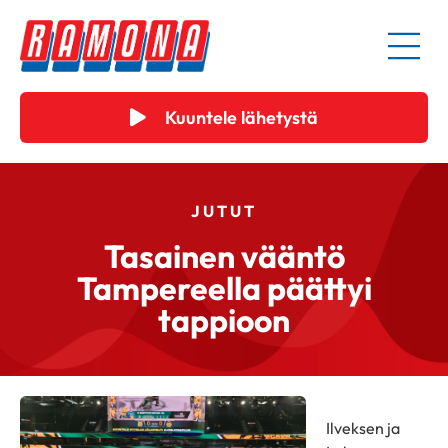
Kuuntele lähetystä
JUTUT
Tasainen vääntö
Tampereella päättyi
tappioon
Ilveksen ja