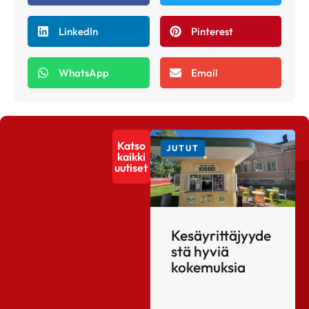
LinkedIn
Pinterest
WhatsApp
Email
Katso
JUTUT
kaikki
uutiset
Kesäyrittäjyyde
stä hyviä
kokemuksia