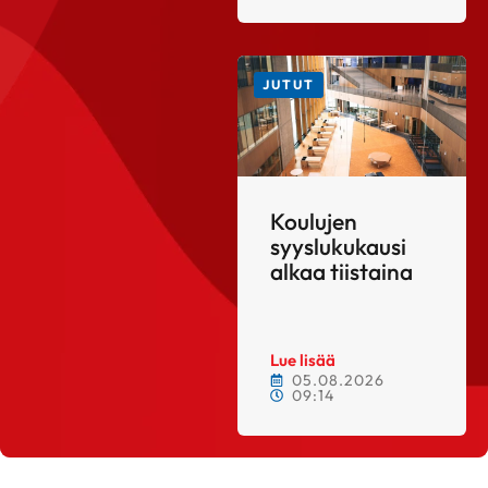
JUTUT
Koulujen
syyslukukausi
alkaa tiistaina
Lue lisää
05.08.2026
09:14