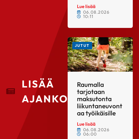
Lue lisää
06.08.2026
10:11
JUTUT
LISÄÄ
Raumalla
tarjotaan
AJANKOHTAISTA
maksutonta
liikuntaneuvont
aa työikäisille
Lue lisää
06.08.2026
06:00