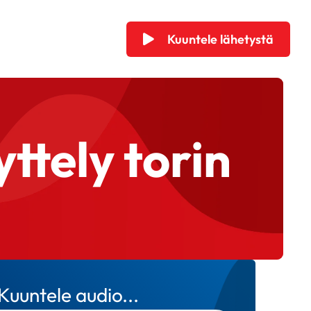
Kuuntele lähetystä
ttely torin
Kuuntele audio...