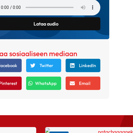
Lataa audio
aa sosiaaliseen mediaan
Facebook
Twitter
LinkedIn
Pinterest
WhatsApp
Email