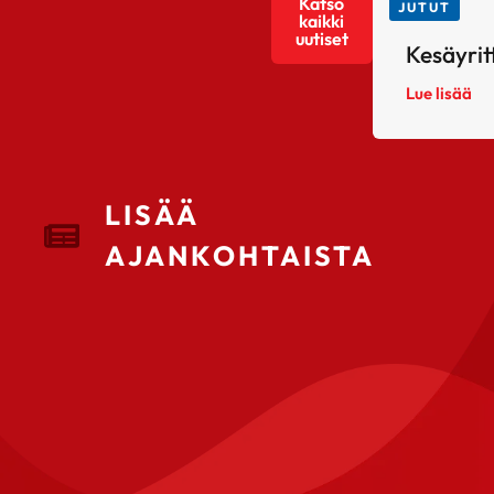
Katso
JUTUT
kaikki
uutiset
Kesäyrit
Lue lisää
LISÄÄ
AJANKOHTAISTA