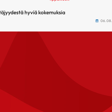
täjyydestä hyviä kokemuksia
06.08