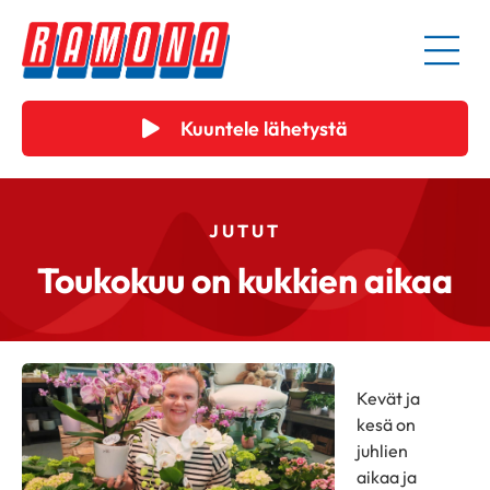
Kuuntele lähetystä
JUTUT
Toukokuu on kukkien aikaa
Kevät ja
kesä on
juhlien
aikaa ja