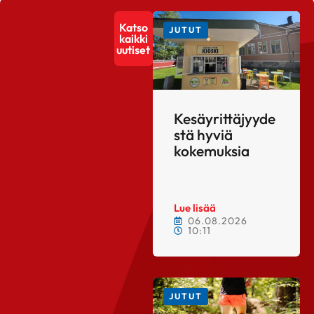
Katso
JUTUT
kaikki
uutiset
Kesäyrittäjyyde
stä hyviä
kokemuksia
Lue lisää
06.08.2026
10:11
JUTUT