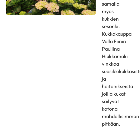
samalla
myös
kukkien
sesonki.
Kukkakauppa
Valla Fiinin
Pauliina
Hiukkamäki
vinkkaa
suosikkikukkasist
ja
hoitonikseistä
joilla kukat
säilyvät
kotona
mahdollisimman
pitkään.