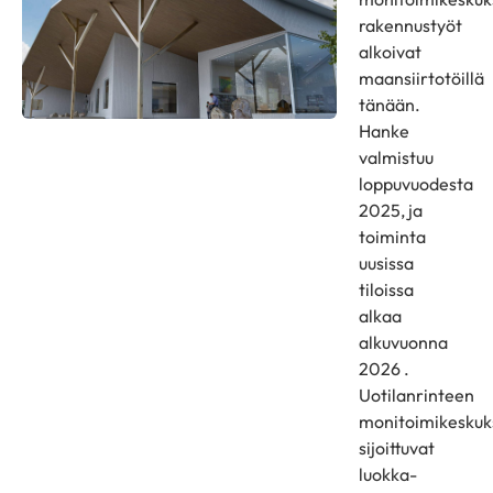
rakennustyöt
alkoivat
maansiirtotöillä
tänään.
Hanke
valmistuu
loppuvuodesta
2025, ja
toiminta
uusissa
tiloissa
alkaa
alkuvuonna
2026 .
Uotilanrinteen
monitoimikesku
sijoittuvat
luokka-