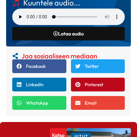
Kuuntele audio...
Lataa audio
Jaa sosiaaliseen mediaan
Facebook
Twitter
LinkedIn
Pinterest
WhatsApp
Email
Katso
JUTUT