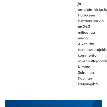
ja
omatoimikirjasto
Hankkeen
kustannusarvio
on 24,3
miljoonaa
euroa.
Alkanutta
rakennusprojekti
kommentoi
rakennuttajapääl
Kimmo
Salminen
Rauman
kaupungilta.