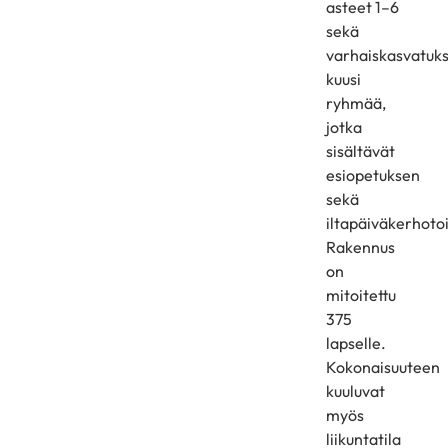
asteet 1–6
sekä
varhaiskasvatuk
kuusi
ryhmää,
jotka
sisältävät
esiopetuksen
sekä
iltapäiväkerhoto
Rakennus
on
mitoitettu
375
lapselle.
Kokonaisuuteen
kuuluvat
myös
liikuntatila