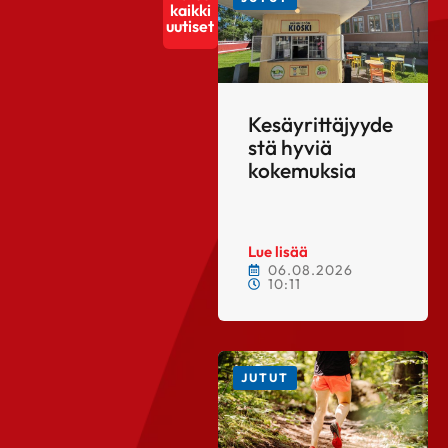
kaikki
uutiset
Kesäyrittäjyyde
stä hyviä
kokemuksia
Lue lisää
06.08.2026
10:11
JUTUT