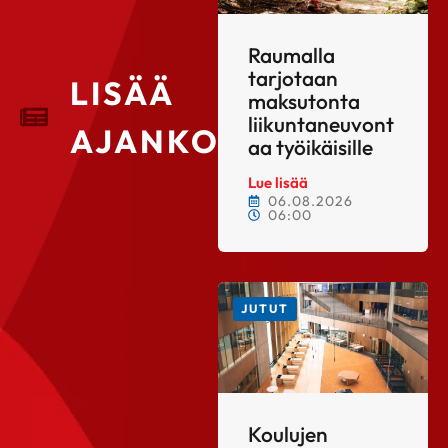
Raumalla
tarjotaan
LISÄÄ
maksutonta
liikuntaneuvont
AJANKOHTAISTA
aa työikäisille
Lue lisää
06.08.2026
06:00
JUTUT
Koulujen