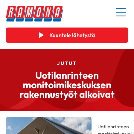
Kuuntele lähetystä
JUTUT
Uotilanrinteen
monitoimikeskuksen
rakennustyöt alkoivat
Uotilanrinteen
monitoimikeskuk