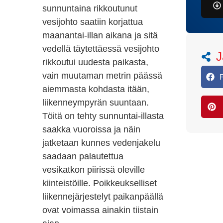
sunnuntaina rikkoutunut
vesijohto saatiin korjattua
maanantai-illan aikana ja sitä
vedellä täytettäessä vesijohto
J
rikkoutui uudesta paikasta,
vain muutaman metrin päässä
aiemmasta kohdasta itään,
liikenneympyrän suuntaan.
Töitä on tehty sunnuntai-illasta
saakka vuoroissa ja näin
jatketaan kunnes vedenjakelu
saadaan palautettua
vesikatkon piirissä oleville
kiinteistöille. Poikkeukselliset
liikennejärjestelyt paikanpäällä
ovat voimassa ainakin tiistain