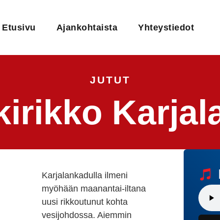
Etusivu
Ajankohtaista
Yhteystiedot
JUTUT
kirikko Karjal
Karjalankadulla ilmeni
myöhään maanantai-iltana
uusi rikkoutunut kohta
vesijohdossa. Aiemmin