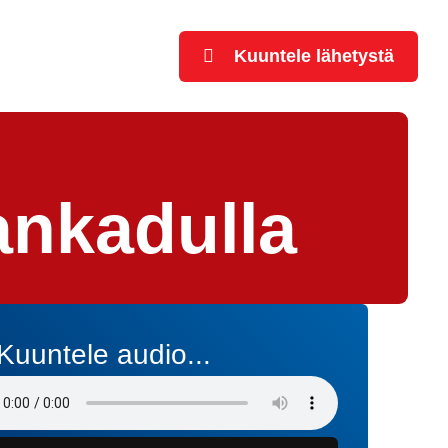
Kuuntele lähetystä
ankadulla
Kuuntele audio...