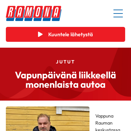
Kuuntele lähetystä
JUTUT
Vapunpäivänä liikkeellä
monenlaista autoa
Vappuna
Rauman
keskustassa