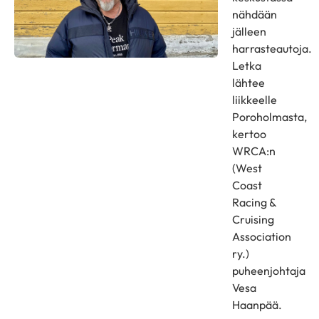
nähdään
jälleen
harrasteautoja.
Letka
lähtee
liikkeelle
Poroholmasta,
kertoo
WRCA:n
(West
Coast
Racing &
Cruising
Association
ry.)
puheenjohtaja
Vesa
Haanpää.