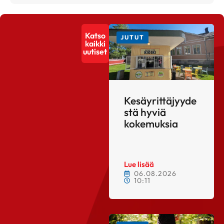
Katso
JUTUT
kaikki
uutiset
Kesäyrittäjyyde
stä hyviä
kokemuksia
Lue lisää
06.08.2026
10:11