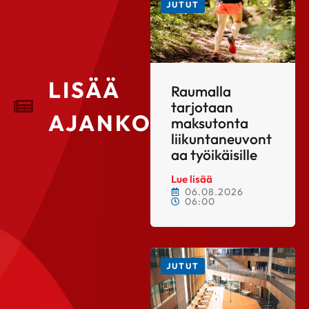
JUTUT
LISÄÄ
Raumalla
tarjotaan
AJANKOHTAISTA
maksutonta
liikuntaneuvont
aa työikäisille
Lue lisää
06.08.2026
06:00
JUTUT