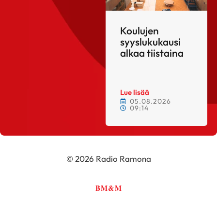
Koulujen
syyslukukausi
alkaa tiistaina
Lue lisää
05.08.2026
09:14
© 2026 Radio Ramona
BM&M