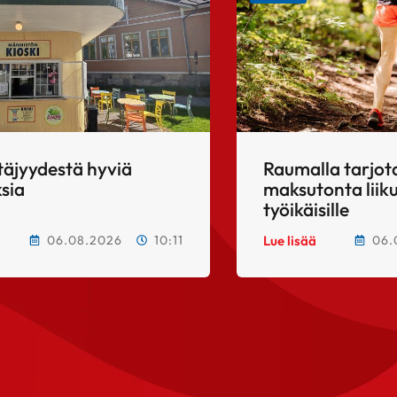
täjyydestä hyviä
Raumalla tarjo
sia
maksutonta lii
työikäisille
06.08.2026
10:11
06.
Lue lisää