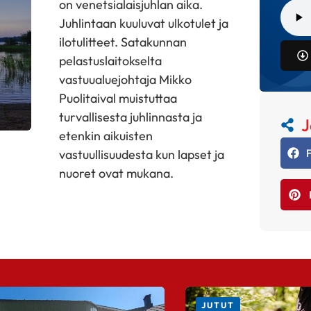
on venetsialaisjuhlan aika.
Juhlintaan kuuluvat ulkotulet ja
ilotulitteet. Satakunnan
pelastuslaitokselta
vastuualuejohtaja Mikko
Puolitaival muistuttaa
turvallisesta juhlinnasta ja
J
etenkin aikuisten
vastuullisuudesta kun lapset ja
nuoret ovat mukana.
JUTUT