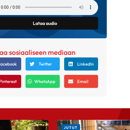
Lataa audio
aa sosiaaliseen mediaan
Facebook
Twitter
LinkedIn
Pinterest
WhatsApp
Email
JUTUT