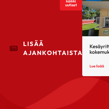
kaikki
uutiset
LISÄÄ
Kesäyrit
kokemuk
AJANKOHTAISTA
Lue lisää