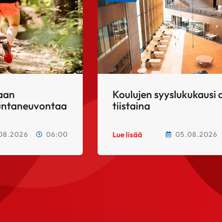
taan
Koulujen syyslukukausi 
kuntaneuvontaa
tiistaina
08.2026
06:00
05.08.2026
Lue lisää