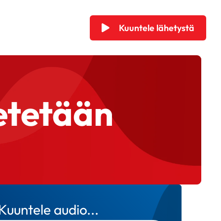
Kuuntele lähetystä
ietetään
Kuuntele audio...